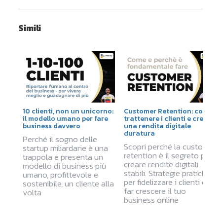
Simili
10 clienti, non un unicorno:
Customer Retention: come
il modello umano per fare
trattenere i clienti e creare
business davvero
una rendita digitale
duratura
Perché il sogno delle
Scopri perché la customer
startup miliardarie è una
retention è il segreto per
trappola e presenta un
creare rendite digitali
modello di business più
stabili. Strategie pratiche
umano, profittevole e
per fidelizzare i clienti e
sostenibile, un cliente alla
far crescere il tuo
volta
business online