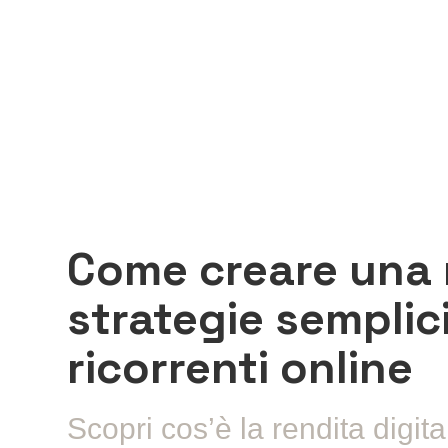
Come creare una r
strategie semplic
ricorrenti online
Scopri cos’è la rendita digi