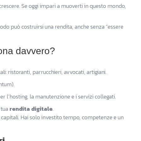
 a crescere. Se oggi impari a muoverti in questo mondo,
a sodo può costruirsi una rendita, anche senza “essere
iona davvero?
i: ristoranti, parrucchieri, avvocati, artigiani.
antum).
 l’hosting, la manutenzione e i servizi collegati.
 tua
rendita digitale
.
apitali. Hai solo investito tempo, competenze e un
ri