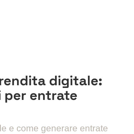
endita digitale:
i per entrate
tale e come generare entrate