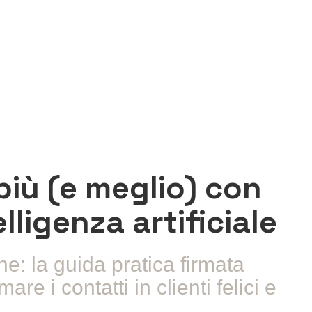
iù (e meglio) con
lligenza artificiale
ne: la guida pratica firmata
re i contatti in clienti felici e