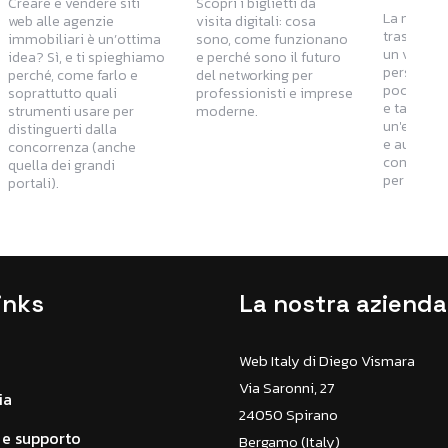
Creare e vendere siti
Scopri i biglietti da
La nuova 
web alle agenzie
visita digitali: cosa
trasforma 
immobiliari è un’ottima
sono, come funzionano
un vendit
idea? Sì, e ti spieghiamo
e perché sono il futuro
personaliz
perché, come farlo e
del networking per
poche dom
soprattutto quali
professionisti e imprese
e tanta A
strumenti usare per
moderne.
un'esperi
distinguerti dalla
e aument
concorrenza (anche
conversio
quella dei grandi
per gli e
portali).
inks
La nostra azienda
Web Italy di Diego Vismara
Via Saronni, 27
ia
24050 Spirano
e supporto
Bergamo (Italy)