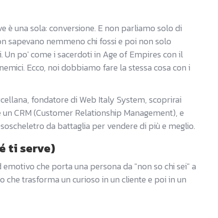
ave è una sola: conversione. E non parliamo solo di
on sapevano nemmeno chi fossi e poi non solo
i. Un po' come i sacerdoti in Age of Empires con il
i nemici. Ecco, noi dobbiamo fare la stessa cosa con i
rcellana, fondatore di Web Italy System, scoprirai
'è un CRM (Customer Relationship Management), e
 esoscheletro da battaglia per vendere di più e meglio.
 ti serve)
d emotivo che porta una persona da "non so chi sei" a
uto che trasforma un curioso in un cliente e poi in un