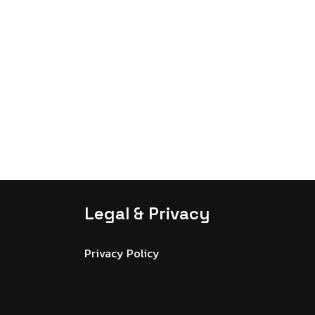
funzione che
il tuo sito in
ore
zato, grazie a
ande iniziali
I creando
enza su misura
ando le
ni, soprattutto
-commerce
Legal & Privacy
Privacy Policy