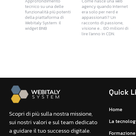
Approfondimento
Come nasce una web
tecnico su una delle
agency quando Internet
funzionalità più potenti
era solo per nerd e
della piattaforma di
appassionati? Un
Webitaly System: il
racconto di passione,
widget BNB
visione e... 80 milioni di
lire l'anno in CDN.
Quick L
Home
Scopri di più sulla nostra missione,
La tecnolog
sui nostri valori e sul team dedicato
a guidare il tuo successo digitale.
Formazione 