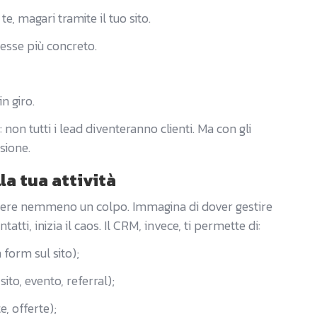
e, magari tramite il tuo sito.
resse più concreto.
in giro.
on tutti i lead diventeranno clienti. Ma con gli
sione.
lla tua attività
rdere nemmeno un colpo. Immagina di dover gestire
tti, inizia il caos. Il CRM, invece, ti permette di:
 form sul sito);
ito, evento, referral);
, offerte);