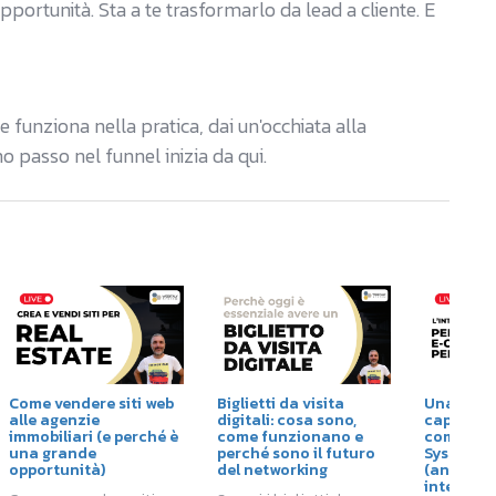
opportunità. Sta a te trasformarlo da lead a cliente. E
 funziona nella pratica, dai un'occhiata alla
o passo nel funnel inizia da qui.
Come vendere siti web
Biglietti da visita
Una chat 
alle agenzie
digitali: cosa sono,
capisce a
immobiliari (e perché è
come funzionano e
come AIQ 
una grande
perché sono il futuro
System d
opportunità)
del networking
(ancora p
intellige