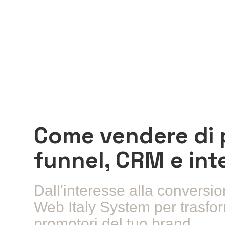
Come vendere di p
funnel, CRM e inte
Dall'interesse alla conversio
Web Italy System per trasforma
promotori del tuo brand