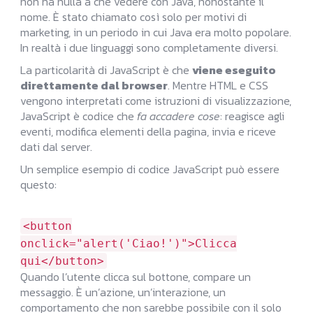
non ha nulla a che vedere con Java, nonostante il
nome. È stato chiamato così solo per motivi di
marketing, in un periodo in cui Java era molto popolare.
In realtà i due linguaggi sono completamente diversi.
La particolarità di JavaScript è che
viene eseguito
direttamente dal browser
. Mentre HTML e CSS
vengono interpretati come istruzioni di visualizzazione,
JavaScript è codice che
fa accadere cose
: reagisce agli
eventi, modifica elementi della pagina, invia e riceve
dati dal server.
Un semplice esempio di codice JavaScript può essere
questo:
<
button
onclick
=
"alert('Ciao!')"
>Clicca
qui
</
button
>
Quando l’utente clicca sul bottone, compare un
messaggio. È un’azione, un’interazione, un
comportamento che non sarebbe possibile con il solo