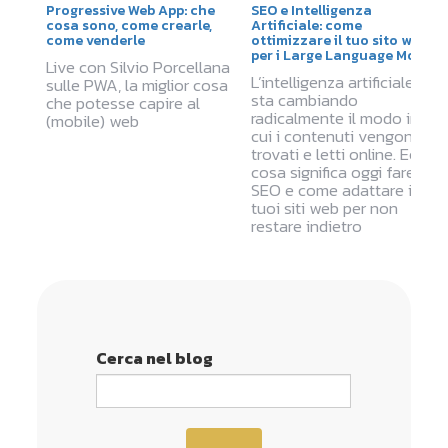
Progressive Web App: che
SEO e Intelligenza
cosa sono, come crearle,
Artificiale: come
come venderle
ottimizzare il tuo sito web
per i Large Language Model
Live con Silvio Porcellana
L’intelligenza artificiale
sulle PWA, la miglior cosa
sta cambiando
che potesse capire al
radicalmente il modo in
(mobile) web
cui i contenuti vengono
trovati e letti online. Ecco
cosa significa oggi fare
SEO e come adattare i
tuoi siti web per non
restare indietro
Cerca nel blog