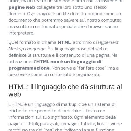
unico, ma in realtà un sito non è altro che un insieme di
pagine web
collegate tra loro sotto uno stesso
dominio. Ogni pagina è un file di testo, proprio come un
documento che potremmo salvare sul nostro computer,
ma scritto in un formato speciale che i browser sanno
interpretare.
Quel formato si chiama
HTML
, acronimo di
HyperText
Markup Language
. È il linguaggio base del web e
definisce la struttura e il contenuto di una pagina. Ma
attenzione:
l’HTML non è un linguaggio di
programmazione
. Non serve a “far fare cose”, ma a
descrivere
come un contenuto è organizzato.
HTML: il linguaggio che dà struttura al
web
L’HTML è un linguaggio di markup, cioè un sistema di
etichette che permette di arricchire il testo con
informazioni sul suo significato. Ogni elemento della
pagina — titoli, paragrafi, immagini, tabelle, link — viene
racchiuso tra dei “tag” che indicano la sua funzione.