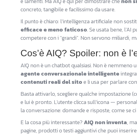
e lamenti. Ma AIQ è qui per dimostrare che
non s
concreto, tangibile e facilissimo da usare.
Il punto è chiaro: l’intelligenza artificiale non sos
efficace e meno faticoso
. Se usata bene, l’AI 
competere con i “grandi”. Non servono miliardi, ma 
Cos’è AIQ? Spoiler: non è l
AIQ non è un chatbot qualsiasi. Non è nemmeno un
agente conversazionale intelligente
integra
contenuti reali del sito
e li usa per parlare con 
Basta attivarlo, scegliere qualche impostazione (
e lui è pronto. L’utente clicca sull’icona — person
la conversazione: domande e risposte, come se ci
E la cosa più interessante?
AIQ non inventa
, m
pagine, prodotti o testi aggiuntivi che puoi inserire 