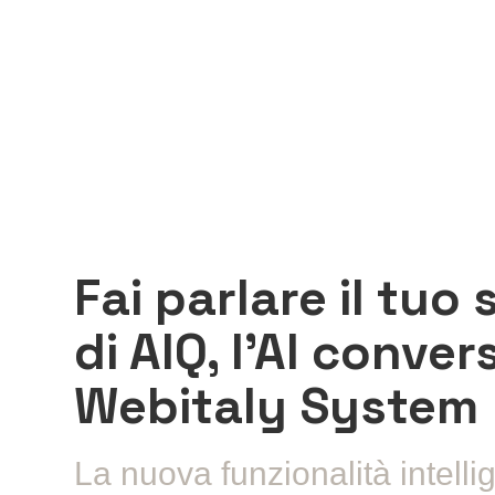
Fai parlare il tuo 
di AIQ, l’AI conver
Webitaly System
La nuova funzionalità intellig