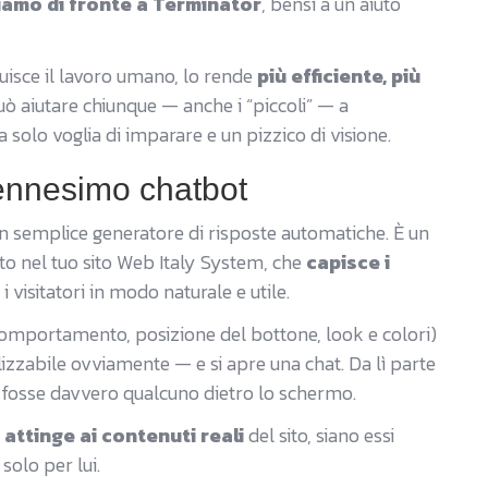
iamo di fronte a Terminator
, bensì a un aiuto
tituisce il lavoro umano, lo rende
più efficiente, più
può aiutare chiunque — anche i “piccoli” — a
solo voglia di imparare e un pizzico di visione.
’ennesimo chatbot
 semplice generatore di risposte automatiche. È un
to nel tuo sito Web Italy System, che
capisce i
i visitatori in modo naturale e utile.
comportamento, posizione del bottone, look e colori)
alizzabile ovviamente — e si apre una chat. Da lì parte
 fosse davvero qualcuno dietro lo schermo.
a
attinge ai contenuti reali
del sito, siano essi
solo per lui.