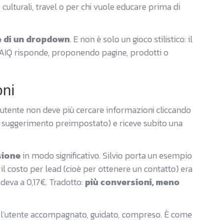
i, culturali, travel o per chi vuole educare prima di
e di un dropdown
. E non è solo un gioco stilistico: il
AIQ risponde, proponendo pagine, prodotti o
oni
 l’utente non deve più cercare informazioni cliccando
un suggerimento preimpostato) e riceve subito una
sione
in modo significativo. Silvio porta un esempio
l costo per lead (cioè per ottenere un contatto) era
deva a 0,17€. Tradotto:
più conversioni, meno
re l’utente accompagnato, guidato, compreso. È come