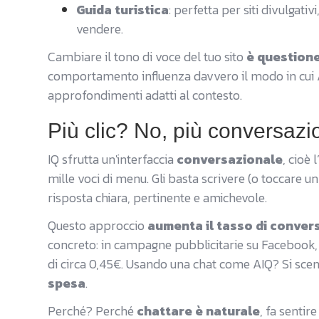
Guida turistica
: perfetta per siti divulgativ
vendere.
Cambiare il tono di voce del tuo sito
è question
comportamento influenza davvero il modo in cui 
approfondimenti adatti al contesto.
Più clic? No, più conversazi
IQ sfrutta un'interfaccia
conversazionale
, cioè
mille voci di menu. Gli basta scrivere (o toccare 
risposta chiara, pertinente e amichevole.
Questo approccio
aumenta il tasso di conver
concreto: in campagne pubblicitarie su Facebook, i
di circa 0,45€. Usando una chat come AIQ? Si scen
spesa
.
Perché? Perché
chattare è naturale
, fa senti