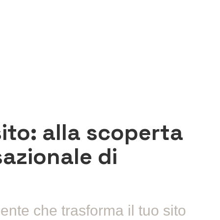
sito: alla scoperta
sazionale di
ente che trasforma il tuo sito