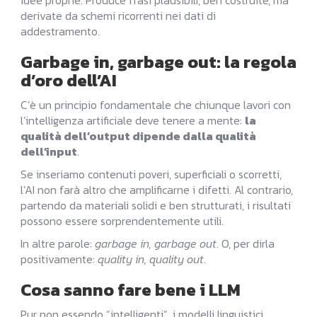
idee proprie. Produce frasi plausibili, ben costruite, ma
derivate da schemi ricorrenti nei dati di
addestramento.
Garbage in, garbage out: la regola
d’oro dell’AI
C’è un principio fondamentale che chiunque lavori con
l’intelligenza artificiale deve tenere a mente:
la
qualità dell’output dipende dalla qualità
dell’input
.
Se inseriamo contenuti poveri, superficiali o scorretti,
l’AI non farà altro che amplificarne i difetti. Al contrario,
partendo da materiali solidi e ben strutturati, i risultati
possono essere sorprendentemente utili.
In altre parole:
garbage in, garbage out
. O, per dirla
positivamente:
quality in, quality out
.
Cosa sanno fare bene i LLM
Pur non essendo “intelligenti”, i modelli linguistici