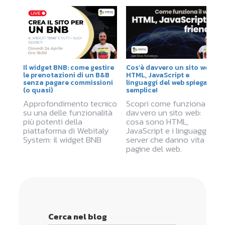
Il widget BNB: come gestire
Cos’è davvero un sito web?
le prenotazioni di un B&B
HTML, JavaScript e
senza pagare commissioni
linguaggi del web spiegati
(o quasi)
semplice!
Approfondimento tecnico
Scopri come funziona
su una delle funzionalità
davvero un sito web:
più potenti della
cosa sono HTML,
piattaforma di Webitaly
JavaScript e i linguaggi
System: il widget BNB
server che danno vita alle
pagine del web.
Cerca nel blog